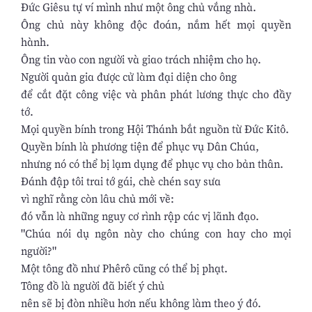
Ðức Giêsu tự ví mình như một ông chủ vắng nhà.
Ông chủ này không độc đoán, nắm hết mọi quyền
hành.
Ông tin vào con người và giao trách nhiệm cho họ.
Người quản gia được cử làm đại diện cho ông
để cắt đặt công việc và phân phát lương thực cho đầy
tớ.
Mọi quyền bính trong Hội Thánh bắt nguồn từ Ðức Kitô.
Quyền bính là phương tiện để phục vụ Dân Chúa,
nhưng nó có thể bị lạm dụng để phục vụ cho bản thân.
Ðánh đập tôi trai tớ gái, chè chén say sưa
vì nghĩ rằng còn lâu chủ mới về:
đó vẫn là những nguy cơ rình rập các vị lãnh đạo.
"Chúa nói dụ ngôn này cho chúng con hay cho mọi
người?"
Một tông đồ như Phêrô cũng có thể bị phạt.
Tông đồ là người đã biết ý chủ
nên sẽ bị đòn nhiều hơn nếu không làm theo ý đó.