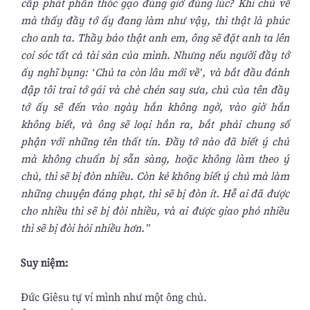
cấp phát phần thóc gạo đúng giờ đúng lúc? Khi chủ về
mà thấy đầy tớ ấy đang làm như vậy, thì thật là phúc
cho anh ta. Thầy bảo thật anh em, ông sẽ đặt anh ta lên
coi sóc tất cả tài sản của mình. Nhưng nếu người đầy tớ
ấy nghĩ bụng: ‘Chủ ta còn lâu mới về’, và bắt đầu đánh
đập tôi trai tớ gái và chè chén say sưa, chủ của tên đầy
tớ ấy sẽ đến vào ngày hắn không ngờ, vào giờ hắn
không biết, và ông sẽ loại hắn ra, bắt phải chung số
phận với những tên thất tín. Ðầy tớ nào đã biết ý chủ
mà không chuẩn bị sẵn sàng, hoặc không làm theo ý
chủ, thì sẽ bị đòn nhiều. Còn kẻ không biết ý chủ mà làm
những chuyện đáng phạt, thì sẽ bị đòn ít. Hễ ai đã được
cho nhiều thì sẽ bị đòi nhiều, và ai được giao phó nhiều
thì sẽ bị đòi hỏi nhiều hơn.”
Suy niệm:
Ðức Giêsu tự ví mình như một ông chủ.