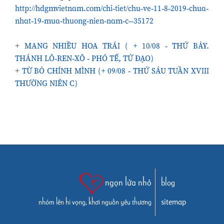
http://hdgmvietnam.com/chi-tiet/chu-ve-11-8-2019-chua-
nhat-19-mua-thuong-nien-nam-c--35172
+
MANG NHIỀU HOA TRÁI ( + 10/08 - THỨ BẢY.
THÁNH LÔ-REN-XÔ - PHÓ TẾ, TỬ ĐẠO)
+
TỪ BỎ CHÍNH MÌNH (+ 09/08 - THỨ SÁU TUẦN XVIII
THƯỜNG NIÊN C)
ngọn lửa nhỏ
blog
sitemap
nhóm lên hi vọng, khơi nguồn yêu thương