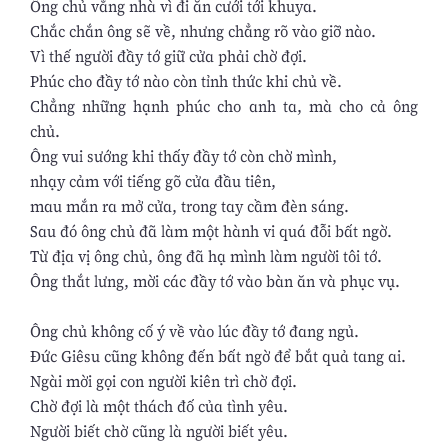
Ông chủ vắng nhà vì đi ăn cưới tới khuya.
Chắc chắn ông sẽ về, nhưng chẳng rõ vào giỡ nào.
Vì thế người đầy tớ giữ cửa phải chờ đợi.
Phúc cho đầy tớ nào còn tỉnh thức khi chủ về.
Chẳng những hạnh phúc cho anh ta, mà cho cả ông
chủ.
Ông vui sướng khi thấy đầy tớ còn chờ mình,
nhạy cảm với tiếng gõ cửa đầu tiên,
mau mắn ra mở cửa, trong tay cầm đèn sáng.
Sau đó ông chủ đã làm một hành vi quá đỗi bất ngờ.
Từ địa vị ông chủ, ông đã hạ mình làm người tôi tớ.
Ông thắt lưng, mời các đầy tớ vào bàn ăn và phục vụ.
Ông chủ không cố ý về vào lúc đầy tớ đang ngủ.
Ðức Giêsu cũng không đến bất ngờ để bắt quả tang ai.
Ngài mời gọi con người kiên trì chờ đợi.
Chờ đợi là một thách đố của tình yêu.
Người biết chờ cũng là người biết yêu.