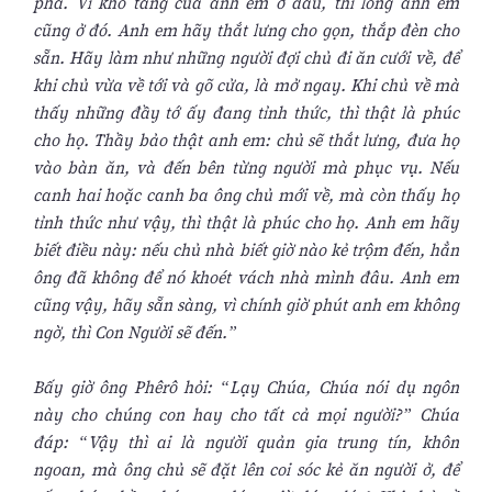
phá. Vì kho tàng của anh em ở đâu, thì lòng anh em
cũng ở đó. Anh em hãy thắt lưng cho gọn, thắp đèn cho
sẵn. Hãy làm như những người đợi chủ đi ăn cưới về, để
khi chủ vừa về tới và gõ cửa, là mở ngay. Khi chủ về mà
thấy những đầy tớ ấy đang tỉnh thức, thì thật là phúc
cho họ. Thầy bảo thật anh em: chủ sẽ thắt lưng, đưa họ
vào bàn ăn, và đến bên từng người mà phục vụ. Nếu
canh hai hoặc canh ba ông chủ mới về, mà còn thấy họ
tỉnh thức như vậy, thì thật là phúc cho họ. Anh em hãy
biết điều này: nếu chủ nhà biết giờ nào kẻ trộm đến, hẳn
ông đã không để nó khoét vách nhà mình đâu. Anh em
cũng vậy, hãy sẵn sàng, vì chính giờ phút anh em không
ngờ, thì Con Người sẽ đến.”
Bấy giờ ông Phêrô hỏi: “Lạy Chúa, Chúa nói dụ ngôn
này cho chúng con hay cho tất cả mọi người?” Chúa
đáp: “Vậy thì ai là người quản gia trung tín, khôn
ngoan, mà ông chủ sẽ đặt lên coi sóc kẻ ăn người ở, để