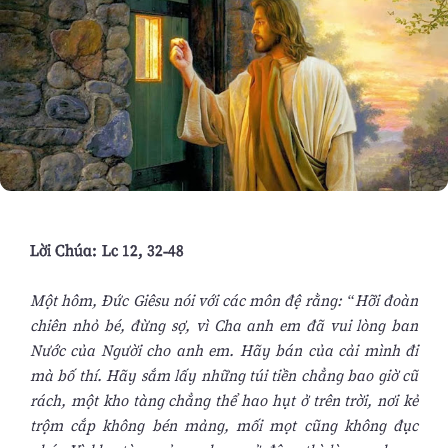
Lời Chúa: Lc 12, 32-48
Một hôm, Ðức Giêsu nói với các môn đệ rằng: “Hỡi đoàn
chiên nhỏ bé, đừng sợ, vì Cha anh em đã vui lòng ban
Nước của Người cho anh em. Hãy bán của cải mình đi
mà bố thí. Hãy sắm lấy những túi tiền chẳng bao giờ cũ
rách, một kho tàng chẳng thể hao hụt ở trên trời, nơi kẻ
trộm cắp không bén mảng, mối mọt cũng không đục