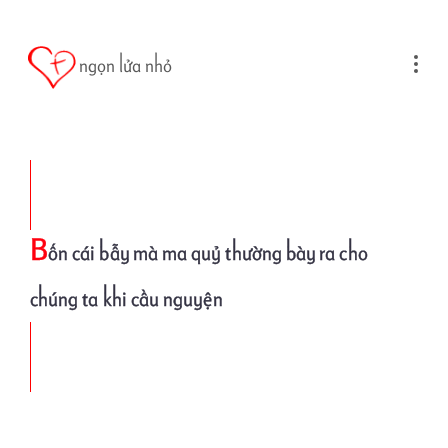
Skip to main content
ngọn lửa nhỏ
B
ốn cái bẫy mà ma quỷ thường bày ra cho
chúng ta khi cầu nguyện