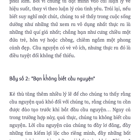
phải làm. Bởi vì chúng ta đặt mình vào cái luận lý về
hiệu suất, thay vì theo luận lý của tình yêu. Trái lại, nếu
biết suy nghĩ một chút, chúng ta sẽ thấy trong cuộc sống
dường như những thứ xem ra vô dụng nhất thực ra là
những thứ quí giá nhất; chẳng hạn như cưng chiều một
đứa trẻ, hôn vợ hoặc chồng, chiêm ngắm một phong
cảnh đẹp. Cầu nguyện có vẻ vô ích, nhưng thực ra đó là
điều tuyệt đối không thể thiếu.
Bẫy số 2: "Bạn không biết cầu nguyện"
Kẻ thù tăng thêm nhiều lý lẽ để cho chúng ta thấy rằng
cầu nguyện quá khó đối với chúng ta, rằng chúng ta cần
được đào tạo trước khi bắt đầu cầu nguyện… Ngay cả
trong trường hợp này, quả thực, chúng ta không biết cầu
nguyện. Lời cầu nguyện của chúng ta đầy lơ đãng, đầy
những tìm kiếm lợi lộc cho riêng mình, đầy những bất