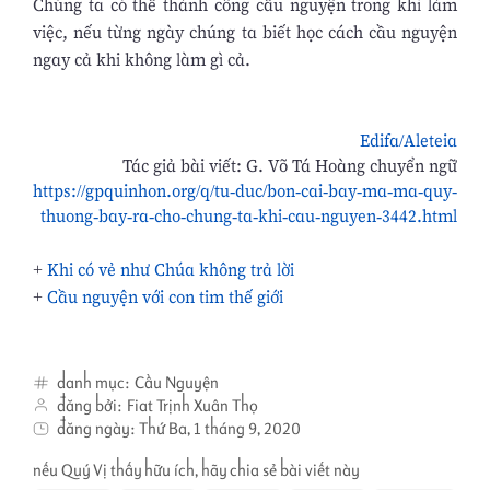
Chúng ta có thể thành công cầu nguyện trong khi làm
việc, nếu từng ngày chúng ta biết học cách cầu nguyện
ngay cả khi không làm gì cả.
Edifa/Aleteia
Tác giả bài viết: G. Võ Tá Hoàng chuyển ngữ
https://gpquinhon.org/q/tu-duc/bon-cai-bay-ma-ma-quy-
thuong-bay-ra-cho-chung-ta-khi-cau-nguyen-3442.html
+
Khi có vẻ như Chúa không trả lời
+
Cầu nguyện với con tim thế giới
danh mục:
Cầu Nguyện
đăng bởi:
Fiat Trịnh Xuân Thọ
đăng ngày:
Thứ Ba, 1 tháng 9, 2020
nếu Quý Vị thấy hữu ích, hãy chia sẻ bài viết này