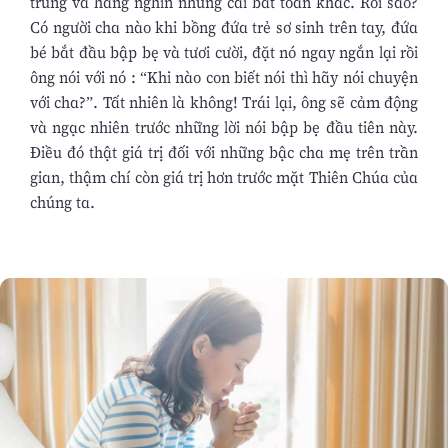
trung và hàng nghìn những cái bất toàn khác. Rồi sao?
Có người cha nào khi bồng đứa trẻ sơ sinh trên tay, đứa
bé bắt đầu bập bẹ và tươi cười, đặt nó ngay ngắn lại rồi
ông nói với nó : “Khi nào con biết nói thì hãy nói chuyện
với cha?”. Tất nhiên là không! Trái lại, ông sẽ cảm động
và ngạc nhiên trước những lời nói bập bẹ đầu tiên này.
Điều đó thật giá trị đối với những bậc cha mẹ trên trần
gian, thậm chí còn giá trị hơn trước mặt Thiên Chúa của
chúng ta.