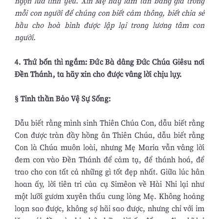
ngọn lửa tình yêu. Xin Mẹ hãy làm tan băng giá trong
mỗi con người để chúng con biết cảm thông, biết chia sẻ
hầu cho hoà bình được lập lại trong lương tâm con
người.
4. Thứ bốn thì ngắm: Đức Bà dâng Đức Chúa Giêsu nơi
Đền Thánh, ta hãy xin cho được vâng lời chịu lụy.
§ Tinh thần Bảo Vệ Sự Sống:
Dẫu biết rằng mình sinh Thiên Chúa Con, dẫu biết rằng
Con được tràn đầy hồng ân Thiên Chúa, dẫu biết rằng
Con là Chúa muôn loài, nhưng Mẹ Maria vẫn vâng lời
đem con vào Đền Thánh để cảm tạ, để thánh hoá, để
trao cho con tất cả những gì tốt đẹp nhất. Giữa lúc hân
hoan ấy, lời tiên tri của cụ Simêon về Hài Nhi lại như
một lưỡi gươm xuyên thấu cung lòng Mẹ. Không hoảng
loạn sao được, không sợ hãi sao được, nhưng chỉ với im