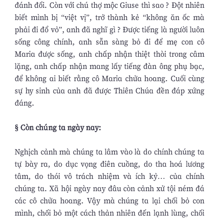
đánh đổi. Còn với chú thợ mộc Giuse thì sao ? Đột nhiên
biết mình bị “việt vị”, trở thành kẻ “không ăn ốc mà
phải đi đổ vỏ”, anh đã nghĩ gì ? Được tiếng là người luôn
sống công chính, anh sẵn sàng bỏ đi để mẹ con cô
Maria được sống, anh chấp nhận thiệt thòi trong câm
lặng, anh chấp nhận mang lấy tiếng đàn ông phụ bạc,
để không ai biết rằng cô Maria chửa hoang. Cuối cùng
sự hy sinh của anh đã được Thiên Chúa đền đáp xứng
đáng.
§ Còn chúng ta ngày nay:
Nghịch cảnh mà chúng ta lâm vào là do chính chúng ta
tự bày ra, do dục vọng điên cuồng, do tha hoá lương
tâm, do thói vô trách nhiệm và ích kỷ… của chính
chúng ta. Xã hội ngày nay đâu còn cảnh xử tội ném đá
các cô chửa hoang. Vậy mà chúng ta lại chối bỏ con
mình, chối bỏ một cách thản nhiên đến lạnh lùng, chối