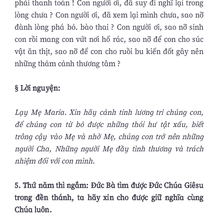
phải thanh toán ! Con người ơi, đã suy đi nghĩ lại trong
lòng chưa ? Con người ơi, đã xem lại mình chưa, sao nỡ
đành lòng phá bỏ. bào thai ? Con người ơi, sao nỡ sinh
con rồi mang con vứt nơi hố rác, sao nỡ để con cho súc
vật ăn thịt, sao nỡ để con cho ruồi bu kiến đốt gây nên
những thảm cảnh thương tâm ?
§ Lời nguyện:
Lạy Mẹ Maria. Xin hãy cảnh tỉnh lương tri chúng con,
để chúng con từ bỏ được những thói hư tật xấu, biết
trông cậy vào Mẹ và nhờ Mẹ, chúng con trở nên những
người Cha, Những người Mẹ đầy tình thương và trách
nhiệm đối với con mình.
5. Thứ năm thì ngắm: Đức Bà tìm được Đức Chúa Giêsu
trong đền thánh, ta hãy xin cho được giữ nghĩa cùng
Chúa luôn.