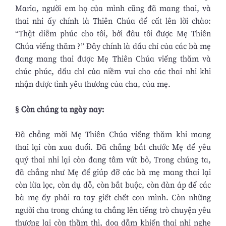
Maria, người em họ của mình cũng đã mang thai, và
thai nhi ấy chính là Thiên Chúa để cất lên lời chào:
“Thật diễm phúc cho tôi, bởi đâu tôi được Mẹ Thiên
Chúa viếng thăm ?” Đây chính là dấu chỉ của các bà mẹ
đang mang thai được Mẹ Thiên Chúa viếng thăm và
chúc phúc, dấu chỉ của niềm vui cho các thai nhi khi
nhận được tình yêu thương của cha, của mẹ.
§ Còn chúng ta ngày nay:
Đã chẳng mời Mẹ Thiên Chúa viếng thăm khi mang
thai lại còn xua đuổi. Đã chẳng bắt chước Mẹ để yêu
quý thai nhi lại còn đang tâm vứt bỏ, Trong chúng ta,
đã chẳng như Mẹ để giúp đỡ các bà mẹ mang thai lại
còn lừa lọc, còn dụ dỗ, còn bắt buộc, còn đàn áp để các
bà mẹ ấy phải ra tay giết chết con mình. Còn những
người cha trong chúng ta chẳng lên tiếng trò chuyện yêu
thương lại còn thầm thì, doạ dẫm khiến thai nhi nghe