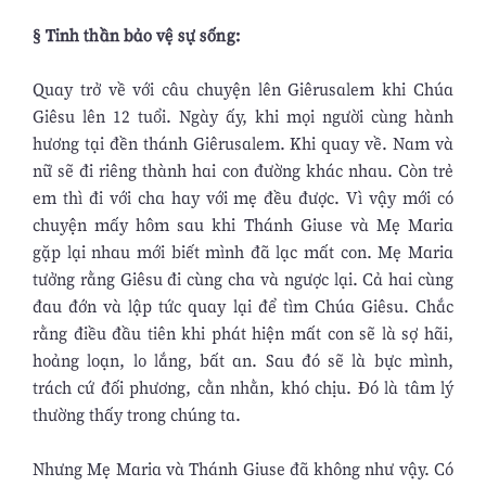
§ Tinh thần bảo vệ sự sống:
Quay trở về với câu chuyện lên Giêrusalem khi Chúa
Giêsu lên 12 tuổi. Ngày ấy, khi mọi người cùng hành
hương tại đền thánh Giêrusalem. Khi quay về. Nam và
nữ sẽ đi riêng thành hai con đường khác nhau. Còn trẻ
em thì đi với cha hay với mẹ đều được. Vì vậy mới có
chuyện mấy hôm sau khi Thánh Giuse và Mẹ Maria
gặp lại nhau mới biết mình đã lạc mất con. Mẹ Maria
tưởng rằng Giêsu đi cùng cha và ngược lại. Cả hai cùng
đau đớn và lập tức quay lại để tìm Chúa Giêsu. Chắc
rằng điều đầu tiên khi phát hiện mất con sẽ là sợ hãi,
hoảng loạn, lo lắng, bất an. Sau đó sẽ là bực mình,
trách cứ đối phương, cằn nhằn, khó chịu. Đó là tâm lý
thường thấy trong chúng ta.
Nhưng Mẹ Maria và Thánh Giuse đã không như vậy. Có