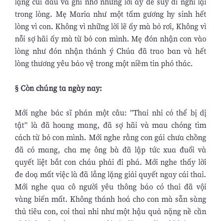
lặng cúi đầu và ghi nhớ những lời ấy để suy đi nghĩ lại
trong lòng. Mẹ Maria như một tấm gương hy sinh hết
lòng vì con. Không vì những lời lẽ ấy mà bỏ rơi, Không vì
nỗi sợ hãi ấy mà từ bỏ con mình. Mẹ đón nhận con vào
lòng như đón nhận thánh ý Chúa đã trao ban và hết
lòng thương yêu bảo vệ trong một niềm tin phó thác.
§ Còn chúng ta ngày nay:
Mới nghe bác sĩ phán một câu: ”Thai nhi có thể bị dị
tật” là đã hoang mang, đã sợ hãi và mau chóng tìm
cách từ bỏ con mình. Mới nghe rằng con gái chưa chồng
đã có mang, cha mẹ ông bà đã lập tức xua đuổi và
quyết liệt bắt con cháu phải đi phá. Mới nghe thấy lời
đe doạ mất việc là đã lẳng lặng giải quyết ngay cái thai.
Mới nghe qua cô người yêu thông báo có thai đã vội
vàng biến mất. Không thánh hoá cho con mà sẵn sàng
thủ tiêu con, coi thai nhi như một hậu quả nặng nề cần