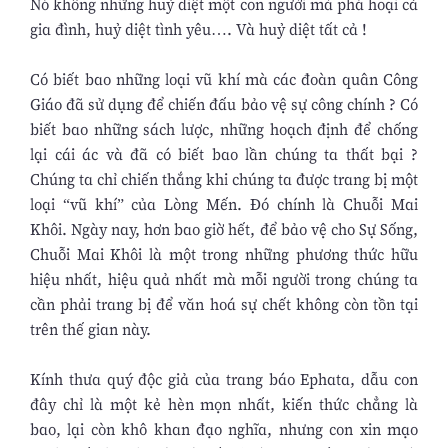
Nó không những huỷ diệt một con người mà phá hoại cả
gia đình, huỷ diệt tình yêu…. Và huỷ diệt tất cả !
Có biết bao những loại vũ khí mà các đoàn quân Công
Giáo đã sử dụng để chiến đấu bảo vệ sự công chính ? Có
biết bao những sách lược, những hoạch định để chống
lại cái ác và đã có biết bao lần chúng ta thất bại ?
Chúng ta chỉ chiến thắng khi chúng ta được trang bị một
loại “vũ khí” của Lòng Mến. Đó chính là Chuỗi Mai
Khôi. Ngày nay, hơn bao giờ hết, để bảo vệ cho Sự Sống,
Chuỗi Mai Khôi là một trong những phương thức hữu
hiệu nhất, hiệu quả nhất mà mỗi người trong chúng ta
cần phải trang bị để văn hoá sự chết không còn tồn tại
trên thế gian này.
Kính thưa quý độc giả của trang báo Ephata, dẫu con
đây chỉ là một kẻ hèn mọn nhất, kiến thức chẳng là
bao, lại còn khô khan đạo nghĩa, nhưng con xin mạo