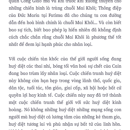
quân Công Giáo mà vũ khí trước khi xuống thuyền cho
những chiến binh là tràng chuỗi Mai Khôi; Thông điệp
của Đức Maria tại Fatima đã cho chúng ta con đường
dẫn đến hoà bình chính là chuỗi Mai Khôi... Và còn biết
bao sự tích, biết bao phép lạ hiển nhiên đã khẳng định
cách chắc chắn rằng chuỗi Mai Khôi là phương thế tốt
nhất để đem lại hạnh phúc cho nhân loại.
Với cuộc chiến tàn khốc của thế giới người sống đang
huỷ diệt các thai nhi, bóng tối văn hoá sự chết của Cain
đang bao trùm lấy nhân loại. Cuộc chiến tranh huỷ diệt
này không còn hạn hẹp trong vòng lãnh thổ, quốc gia,
dân tộc, tuổi tác, tôn giáo, giai cấp, xã hội hoặc bất cứ
quyền lợi hay kinh tế. Cuộc chiến này nay đã trở thành
một cuộc chiến tranh thế giới với sức huỷ diệt kinh
hoàng. Nó không những huỷ diệt những mạng sống con
người mà huỷ diệt cả lương tâm của những kẻ tham gia,
huỷ diệt tương lai và phủ nhận sự bất tử của linh hồn.