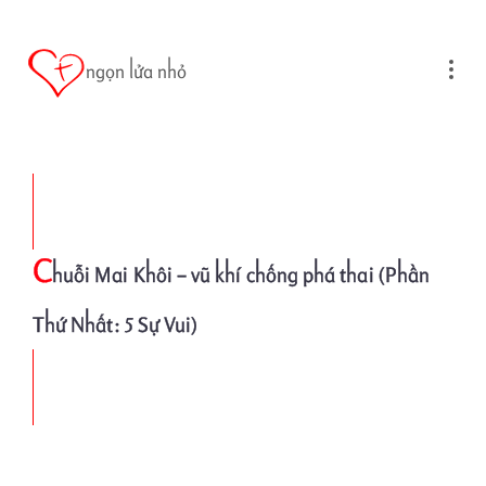
Skip to main content
ngọn lửa nhỏ
C
huỗi Mai Khôi – vũ khí chống phá thai (Phần
Thứ Nhất: 5 Sự Vui)