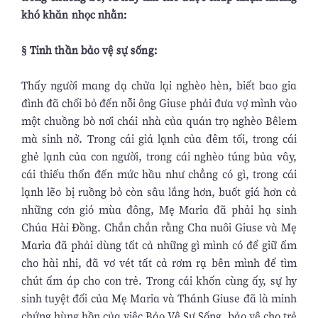
khó khăn nhọc nhằn:
§ Tinh thần bảo vệ sự sống:
Thấy người mang dạ chửa lại nghèo hèn, biết bao gia
đình đã chối bỏ đến nỗi ông Giuse phải đưa vợ mình vào
một chuồng bò nơi chái nhà của quán trọ nghèo Bêlem
mà sinh nở. Trong cái giá lạnh của đêm tối, trong cái
ghẻ lạnh của con người, trong cái nghèo túng bủa vây,
cái thiếu thốn đến mức hầu như chẳng có gì, trong cái
lạnh lẽo bị ruồng bỏ còn sâu lắng hơn, buốt giá hơn cả
những cơn gió mùa đông, Mẹ Maria đã phải hạ sinh
Chúa Hài Đồng. Chắn chắn rằng Cha nuôi Giuse và Mẹ
Maria đã phải dùng tất cả những gì mình có để giữ ấm
cho hài nhi, đã vơ vét tất cả rơm rạ bên mình để tìm
chút ấm áp cho con trẻ. Trong cái khốn cùng ấy, sự hy
sinh tuyệt đối của Mẹ Maria và Thánh Giuse đã là minh
chứng hùng hồn của việc Bảo Vệ Sự Sống, bảo vệ cho trẻ