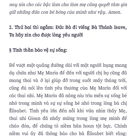
nay xin cho các bậc làm cha làm mẹ cũng quyết tâm gìn
giữ những đứa con bé bỏng của mình như vậy. Amen.
2. Thứ hai thì ngắm: Đức Bà đi viếng Bà Thánh Isave,
Ta hãy xin cho được lòng yêu người
§ Tinh thần bảo vệ sự sống:
Để vượt một quãng đường dài với một người bụng mang
dạ chửa như Mẹ Maria để đến với người chị họ cũng đã
mang thai và ở lại giúp đỡ trong suốt mấy tháng trời,
cũng đủ nói lên tình yêu thương của Mẹ Maria đối với
các thai nhi. Mẹ Maria đã nâng niu trìu mến sự sống bé
nhỏ trong mình và sự sự sống bé nhỏ trong lòng bà chị
Êlisabet. Tình yêu lớn đến nỗi khi vừa nhìn thấy Mẹ,
thai nhi Gioan đã nhẩy mừng trong lòng mẹ mình để
chào đón, để chứng tỏ niềm hân hoan tột bực. Chính
niềm vui ấy đã thông báo cho bà Êlisabet biết rằng: