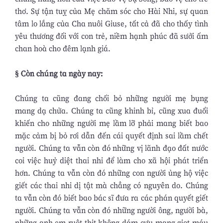
thơ. Sự tận tuỵ của Mẹ chăm sóc cho Hài Nhi, sự quan
tâm lo lắng của Cha nuôi Giuse, tất cả đã cho thấy tình
yêu thương đối với con trẻ, niềm hạnh phúc đã sưởi ấm
chan hoà cho đêm lạnh giá.
§ Còn chúng ta ngày nay:
Chúng ta cũng đang chối bỏ những người mẹ bụng
mang dạ chửa. Chúng ta cũng khinh bỉ, cũng xua đuổi
khiến cho những người mẹ lầm lỡ phải mang biết bao
mặc cảm bị bỏ rơi dẫn đến cái quyết định sai lầm chết
người. Chúng ta vẫn còn đó những vị lãnh đạo đất nước
coi việc huỷ diệt thai nhi để làm cho xã hội phát triển
hơn. Chúng ta vẫn còn đó những con người ủng hộ việc
giết các thai nhi dị tật mà chẳng có nguyên do. Chúng
ta vẫn còn đó biết bao bác sĩ đưa ra các phán quyết giết
người. Chúng ta vẫn còn đó những người ông, người bà,
những anh em ruột thịt không dám cưu mang giọt máu