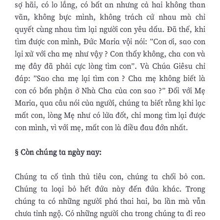
sợ hãi, có lo lắng, có bất an nhưng cả hai không than
vãn, không bực mình, không trách cứ nhau mà chỉ
quyết cùng nhau tìm lại người con yêu dấu. Đã thế, khi
tìm được con mình, Đức Maria vội nói: ”Con ơi, sao con
lại xử với cha mẹ như vậy ? Con thấy không, cha con và
mẹ đây đã phải cực lòng tìm con”. Và Chúa Giêsu chỉ
đáp: ”Sao cha mẹ lại tìm con ? Cha mẹ không biết là
con có bổn phận ở Nhà Cha của con sao ?” Đối với Mẹ
Maria, qua câu nói của người, chúng ta biết rằng khi lạc
mất con, lòng Mẹ như có lửa đốt, chỉ mong tìm lại được
con mình, vì với mẹ, mất con là điều đau đớn nhất.
§ Còn chúng ta ngày nay:
Chúng ta cố tình thủ tiêu con, chúng ta chối bỏ con.
Chúng ta loại bỏ hết đứa này đến đứa khác. Trong
chúng ta có những người phá thai hai, ba lần mà vẫn
chưa tỉnh ngộ. Có những người cha trong chúng ta đi reo