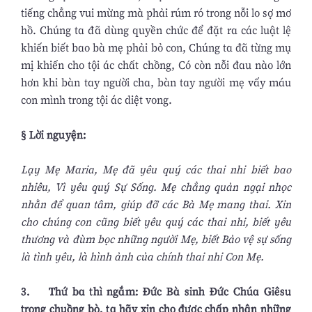
tiếng chẳng vui mừng mà phải rúm ró trong nỗi lo sợ mơ
hồ. Chúng ta đã dùng quyền chức để đặt ra các luật lệ
khiến biết bao bà mẹ phải bỏ con, Chúng ta đã từng mụ
mị khiến cho tội ác chất chồng, Có còn nỗi đau nào lớn
hơn khi bàn tay người cha, bàn tay người mẹ vấy máu
con mình trong tội ác diệt vong.
§ Lời nguyện:
Lạy Mẹ Maria, Mẹ đã yêu quý các thai nhi biết bao
nhiêu, Vì yêu quý Sự Sống. Mẹ chẳng quản ngại nhọc
nhằn để quan tâm, giúp đỡ các Bà Mẹ mang thai. Xin
cho chúng con cũng biết yêu quý các thai nhi, biết yêu
thương và đùm bọc những người Mẹ, biết Bảo vệ sự sống
là tình yêu, là hình ảnh của chính thai nhi Con Mẹ.
3. Thứ ba thì ngắm: Đức Bà sinh Đức Chúa Giêsu
trong chuồng bò, ta hãy xin cho được chấp nhận những