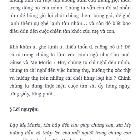
trong dòng họ của mình. Chúng ta vẫn còn đó sự nhẫn
tâm để băng giá lại chất chồng thêm băng giá, để ghẻ
lạnh thêm sự ghẻ lạnh tàn nhẫn… và còn đó biết bao
điều dẫn đến cuộc chiến tàn khốc của mẹ và con.
Khó khăn ư, ghẻ lạnh ư, thiếu thốn ư, ruồng bỏ ư ? Đã
có ai trong chúng ta lâm vào cảnh ngộ như Cha nuôi
Giuse và Mẹ Maria ? Hay chúng ta chỉ nghĩ đến mình,
chúng ta chỉ nghĩ đến việc hưởng thụ, hưởng thụ xác thịt
và hưởng thụ trên những cái chết hàng loạt kia ? Chính
chúng ta đang thực hiện cuộc tàn sát ấy hàng ngày,
từng giây, từng phút...
§ Lời nguyện:
Lạy Mẹ Maria, xin hãy đến cứu giúp chúng con, xin Mẹ
hướng dẫn và thắp lên cho mỗi người trong chúng con