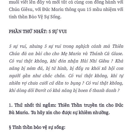
muôi viết lên đây và mời tất cả cùng con đồng hành với
Chúa Giêsu, với Đức Maria thông qua 15 mầu nhiệm với
tinh thần Bảo Vệ Sự Sống.
PHẦN THỨ NHẤT: 5 SỰ VUI
5 sự vui, nhưng 5 sự vui trong nghịch cảnh mà Thiên
Chúa đả an bài cho cho Mẹ Maria và Thánh Cả Giuse.
Có vui thật không, khi đón nhận Hài Nhi Giêsu ? Khả
năng bị ném đá, bị tử hình, bị đẩy ra khỏi xã hội con
người gần như chắc chắn. Có vui thật không, khi tự
nhiên vợ chưa cưới cứ dần to bụng ? Có vui thật không,
khi dòng dõi Đavít có khả năng bị hoen ố thanh danh ?
1. Thứ nhất thì ngắm: Thiên Thần truyền tin cho Đức
Bà Maria. Ta hãy xin cho được sự khiêm nhường.
§ Tinh thần bảo vệ sự sống: