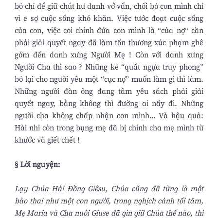
bỏ chỉ để giữ chút hư danh vớ vẩn, chối bỏ con mình chỉ
vì e sợ cuộc sống khó khăn. Việc tước đoạt cuộc sống
của con, việc coi chính đứa con mình là “của nợ“ cần
phải giải quyết ngay đã làm tổn thương xúc phạm ghê
gớm đến danh xưng Người Mẹ ! Còn với danh xưng
Người Cha thì sao ? Những kẻ “quất ngựa truy phong”
bỏ lại cho người yêu một “cục nợ” muốn làm gì thì làm.
Những người đàn ông đang tâm yêu sách phải giải
quyết ngay, bằng không thì đường ai nấy đi. Những
người cha không chấp nhận con mình... Và hậu quả:
Hài nhi còn trong bụng mẹ đã bị chính cha mẹ mình từ
khước và giết chết !
§ Lời nguyện:
Lạy Chúa Hài Đồng Giêsu, Chúa cũng đã từng là một
bào thai như một con người, trong nghịch cảnh tối tăm,
Mẹ Maria và Cha nuôi Giuse đã gìn giữ Chúa thế nào, thì