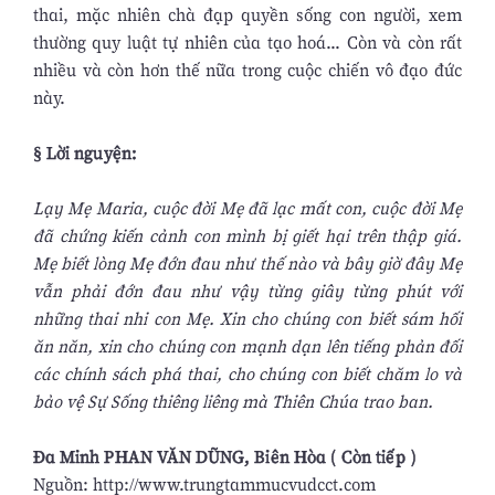
thai, mặc nhiên chà đạp quyền sống con người, xem
thường quy luật tự nhiên của tạo hoá... Còn và còn rất
nhiều và còn hơn thế nữa trong cuộc chiến vô đạo đức
này.
§ Lời nguyện:
Lạy Mẹ Maria, cuộc đời Mẹ đã lạc mất con, cuộc đời Mẹ
đã chứng kiến cảnh con mình bị giết hại trên thập giá.
Mẹ biết lòng Mẹ đớn đau như thế nào và bây giờ đây Mẹ
vẫn phải đớn đau như vậy từng giây từng phút với
những thai nhi con Mẹ. Xin cho chúng con biết sám hối
ăn năn, xin cho chúng con mạnh dạn lên tiếng phản đối
các chính sách phá thai, cho chúng con biết chăm lo và
bảo vệ Sự Sống thiêng liêng mà Thiên Chúa trao ban.
Đa Minh PHAN VĂN DŨNG, Biên Hòa ( Còn tiếp )
Nguồn: http://www.trungtammucvudcct.com