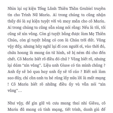
Nhìn lại sự kiện Tổng Lãnh Thiên Thần Grabiel truyền
tin cho Trinh Nữ Maria. Ai trong chúng ta cũng nhận
thấy đó là sự kiện tuyệt vời và may mắn cho cô Maria.
Ai trong chúng ta cũng sẵn sàng nói rằng: Nếu là tôi, tôi
cũng sẽ xin vâng. Còn gì tuyệt bằng được làm Mẹ Thiên
Chúa, còn gì tuyệt bằng có con là Chúa trời đất. Vâng
vậy đấy, nhưng hãy nghĩ lại đi con người ơi, vào thời đó,
chửa hoang là mang án tử hình, sẽ bị ném đá cho đến
chết. Cô Maria biết rõ điều đó chứ ? Vâng biết rõ, nhưng
lại dám “xin vâng”. Liệu anh Giuse có tin mình chăng ?
Anh ấy sẽ bỏ qua hay anh ấy sẽ tố cáo ? Biết nói làm
sao đây, chỉ cần anh ta hé răng lấy nửa lời là mất mạng
! Cô Maria biết rõ những điều ấy và vẫn nói “xin
vâng”…
Như vậy, để gìn giữ và cưu mang thai nhi Giêsu, cô
Maria đã mang cả tính mạng, tiết trinh, danh giá để