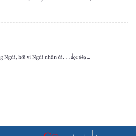
g Ngài, bởi vì Ngài nhân ái. …
đọc tiếp ...