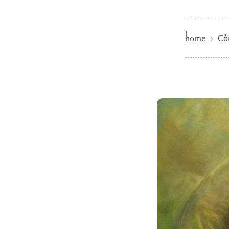
home
Cầ