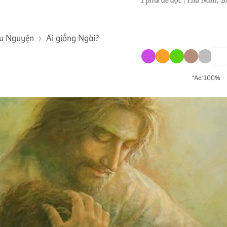
u Nguyện
Ai giống Ngài?
⁺Aa⁻
100%