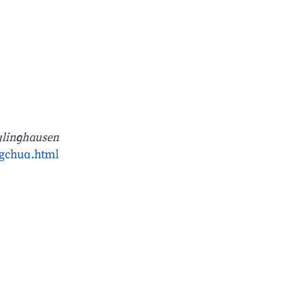
ylinghausen
gchua.html