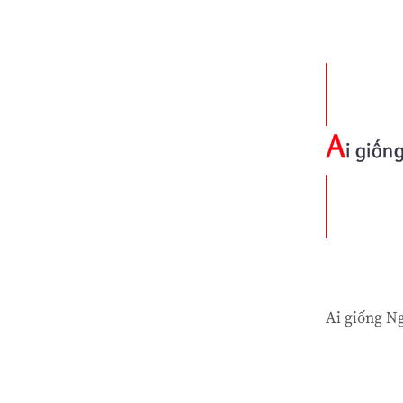
A
i giốn
Ai giống Ng