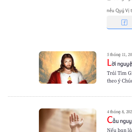
nếu Quý Vị t
5 tháng 11, 2
L
ời nguy
Trái Tim G
theo ý Chú
4 tháng 8, 20
C
ầu nguy
Nếu bạn là