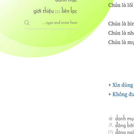
Chúa là lối
giới thiệu
:::
liên lạc
Chúa là bìn
Chúa là nh
Chúa là mụ
+
Xin dùng
+
Không đư
danh mụ
đăng bởi
đăng ng