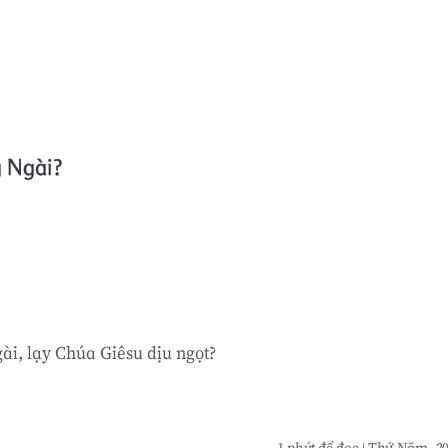
Skip to main content
g Ngài?
ài, lạy Chúa Giêsu dịu ngọt?
1 phút để đọc
|
Thứ Năm, 20 