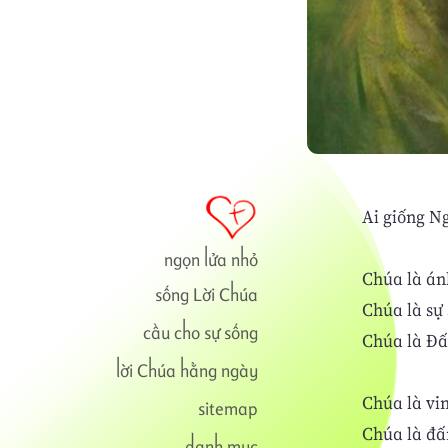
Ai giống Ng
ngọn lửa nhỏ
Chúa là án
sống Lời Chúa
Chúa là sự
cầu cho sự sống
Chúa là Đấn
lời Chúa hằng ngày
Chúa là vi
sitemap
Chúa là đấ
danh mục