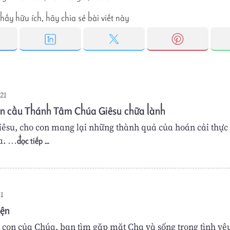
hấy hữu ích, hãy chia sẻ bài viết này
021
ện cầu Thánh Tâm Chúa Giêsu chữa lành
iêsu, cho con mang lại những thành quả của hoán cải thực 
a. …
đọc tiếp ...
21
ện
 con của Chúa, bạn tìm gặp mặt Cha và sống trong tình yê