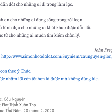
 dẫn dắt cho những ai đi trong lầm lạc.
h an cho những ai đang sống trong rối loạn.
à lãnh đạo cho những ai khát khao được dẫn lối.
c tử cho những ai muốn tìm kiếm chân lý.
John Fre
http://www.simonhoadalat.com/Suyniem/caunguyen/gion
 con theo ý Chúa
ợc nhậm lời còn tốt hơn là được mà không đúng lúc.
c:
Cầu Nguyện
:
Fiat Trịnh Xuân Thọ
ày:
Thứ Năm, 20 tháng 2, 2020