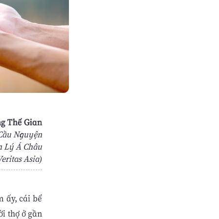
g Thế Gian
 Cầu Nguyện
n Lý Á Châu
eritas Asia)
 ấy, cái bể
ời thợ ở gần