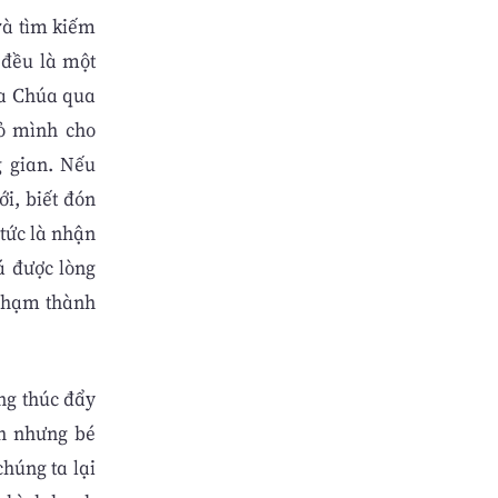
và tìm kiếm
 đều là một
ủa Chúa qua
tỏ mình cho
g gian. Nếu
i, biết đón
tức là nhận
á được lòng
 phạm thành
ng thúc đẩy
h nhưng bé
húng ta lại