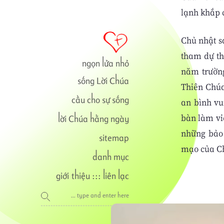
lạnh khắp 
Chủ nhật s
tham dự th
ngọn lửa nhỏ
năm trườn
sống Lời Chúa
Thiên Chúa
cầu cho sự sống
an bình vu
bàn làm vi
lời Chúa hằng ngày
những bảo 
sitemap
mạo của Ch
danh mục
giới thiệu
:::
liên lạc