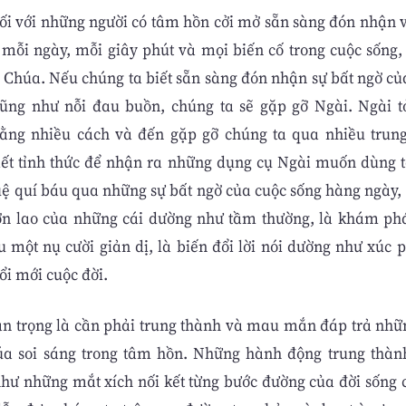
đối với những người có tâm hồn cởi mở sẵn sàng đón nhận 
ì mỗi ngày, mỗi giây phút và mọi biến cố trong cuộc sống,
 Chúa. Nếu chúng ta biết sẵn sàng đón nhận sự bất ngờ c
ũng như nỗi đau buồn, chúng ta sẽ gặp gỡ Ngài. Ngài 
ằng nhiều cách và đến gặp gỡ chúng ta qua nhiều trun
iết tỉnh thức để nhận ra những dụng cụ Ngài muốn dùng tớ
ệ quí báu qua những sự bất ngờ của cuộc sống hàng ngày, 
 lớn lao của những cái dường như tầm thường, là khám ph
u một nụ cười giản dị, là biến đổi lời nói dường như xúc
ổi mới cuộc đời.
n trọng là cần phải trung thành và mau mắn đáp trả nhữ
úa soi sáng trong tâm hồn. Những hành động trung thàn
như những mắt xích nối kết từng bước đường của đời sống c