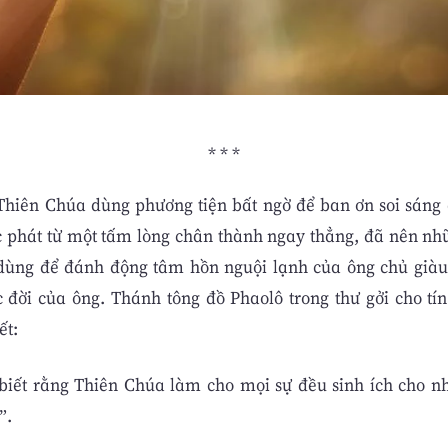
* * *
Thiên Chúa dùng phương tiện bất ngờ để ban ơn soi sáng 
c phát từ một tấm lòng chân thành ngay thẳng, đã nên n
dùng để đánh động tâm hồn nguội lạnh của ông chủ giàu
c đời của ông. Thánh tông đồ Phaolô trong thư gởi cho tí
ết:
biết rằng Thiên Chúa làm cho mọi sự đều sinh ích cho n
”.