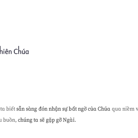
Skip to main content
hiên Chúa
ta biết
sẵn sàng đón nhận sự bất ngờ của Chúa
qua niềm v
u buồn,
chúng ta sẽ gặp gỡ Ngài
.