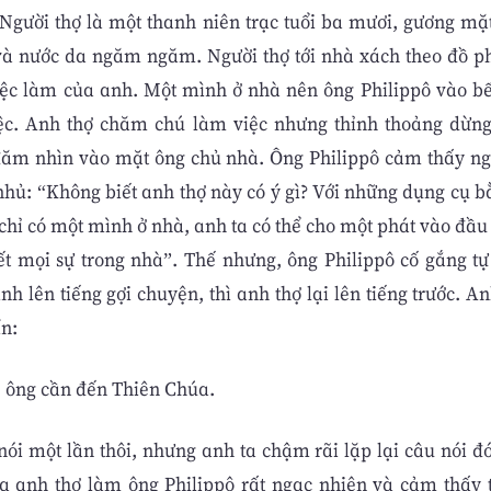
. Người thợ là một thanh niên trạc tuổi ba mươi, gương mặt
và nước da ngăm ngăm. Người thợ tới nhà xách theo đồ p
việc làm của anh. Một mình ở nhà nên ông Philippô vào 
ệc. Anh thợ chăm chú làm việc nhưng thỉnh thoảng dừng
m nhìn vào mặt ông chủ nhà. Ông Philippô cảm thấy ng
nhủ: “Không biết anh thợ này có ý gì? Với những dụng cụ b
 chỉ có một mình ở nhà, anh ta có thể cho một phát vào đầ
ết mọi sự trong nhà”. Thế nhưng, ông Philippô cố gắng tự
nh lên tiếng gợi chuyện, thì anh thợ lại lên tiếng trước. An
ín:
, ông cần đến Thiên Chúa.
ói một lần thôi, nhưng anh ta chậm rãi lặp lại câu nói đó
a anh thợ làm ông Philippô rất ngạc nhiên và cảm thấy 