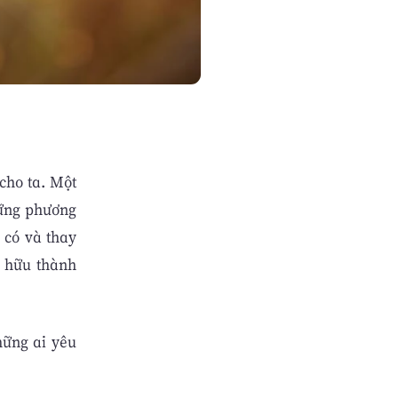
cho ta. Một
hững phương
 có và thay
n hữu thành
hững ai yêu