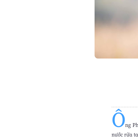
Ô
ng Ph
nước rửa ta