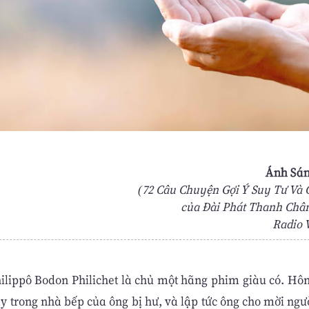
Ánh Sán
(72 Câu Chuyện Gợi Ý Suy Tư Và
của Ðài Phát Thanh Châ
Radio V
ilippô Bodon Philichet là chủ một hãng phim giàu có. Hôm
y trong nhà bếp của ông bị hư, và lập tức ông cho mời ngư