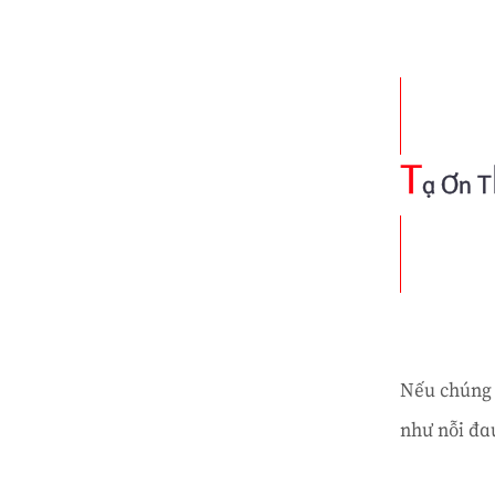
T
ạ Ơn T
Nếu chúng 
như nỗi đa