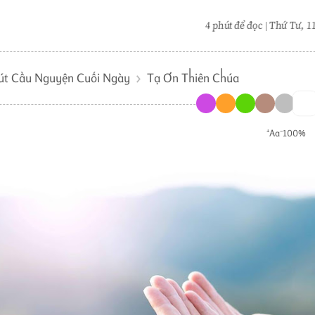
4 phút để đọc
|
Thứ Tư, 11
út Cầu Nguyện Cuối Ngày
Tạ Ơn Thiên Chúa
⁺Aa⁻
100%