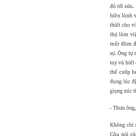
đó tới sửa
hiền lành 
thiết cho 
thợ làm vi
mắt đăm đă
sợ. Ông tự 
tay và biết
thể cướp h
đang lúc đị
giọng xác t
- Thưa ông
Không chỉ n
Câu nói củ