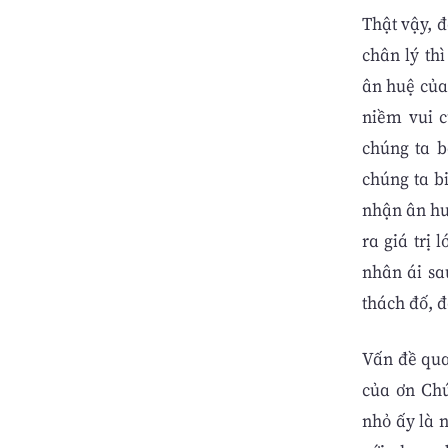
Thật vậy, 
chân lý th
ân huệ của
niềm vui c
chúng ta b
chúng ta b
nhận ân hu
ra giá trị
nhân ái sa
thách đố, đ
Vấn đề qua
của ơn Ch
nhỏ ấy là 