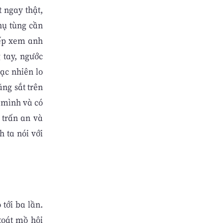
 ngay thật,
hụ tùng cần
bếp xem anh
 tay, ngước
ạc nhiên lo
ằng sắt trên
u mình và có
 trấn an và
h ta nói với
 tới ba lần.
toát mồ hôi