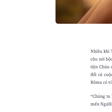
Nhiều khi 
câu nói bộ
tiện Chúa 
đổi cả cuộ
Rôma có vi
“Chúng ta 
mến Người