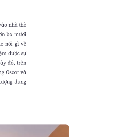
vào nhà thờ
hơn ba mươi
 nói gì về
iệm được sự
ày đó, trên
ng Oscar và
 tượng dung