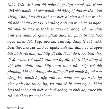
Nước Trời. Anh em đã nghe Luật dạy người xưa rằng:
Chớ giết người. Ai giết người, thì đáng bị đưa ra tòa. Còn
Thầy, Thầy bảo cho anh em biết: ai giận anh em mình,
thì phải bị đưa ra tòa. Ai mắng anh em mình là đồ ngốc,
thì phải bị đưa ra trước thượng hội đồng. Còn ai chửi
anh em mình là quân phản đạo, thì phải bị lửa hỏa
ngục thiêu đốt. Vậy, nếu khi anh sắp dâng lễ vật trước
bàn thờ, mà sực nhớ có người anh em đang có chuyện
bất bình với anh, thì hãy để của lễ lại đó trước bàn thờ,
đi làm hòa với người anh em ấy đã, rồi trở lại dâng lễ
vật của mình. Anh hãy mau mau dàn xếp với đối
phương, khi còn đang trên đường đi với người ấy tới cửa
công, kẻo người ấy nộp anh cho quan tòa, quan tòa lại
giao anh cho thuộc hạ, và anh sẽ bị tống ngục. Thầy
bảo thật cho anh biết: anh sẽ không ra khỏi đó, trước khi
trả hết đồng xu cuối cùng.”
Suy niệm: