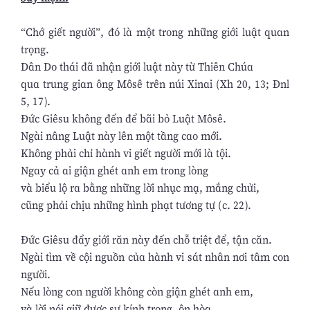
“Chớ giết người”, đó là một trong những giới luật quan
trọng.
Dân Do thái đã nhận giới luật này từ Thiên Chúa
qua trung gian ông Môsê trên núi Xinai (Xh 20, 13; Đnl
5, 17).
Đức Giêsu không đến để bãi bỏ Luật Môsê.
Ngài nâng Luật này lên một tầng cao mới.
Không phải chỉ hành vi giết người mới là tội.
Ngay cả ai giận ghét anh em trong lòng
và biểu lộ ra bằng những lời nhục mạ, mắng chửi,
cũng phải chịu những hình phạt tương tự (c. 22).
Đức Giêsu đẩy giới răn này đến chỗ triệt để, tận căn.
Ngài tìm về cội nguồn của hành vi sát nhân nơi tâm con
người.
Nếu lòng con người không còn giận ghét anh em,
và lời nói giữ được sự kính trọng, ôn hòa,