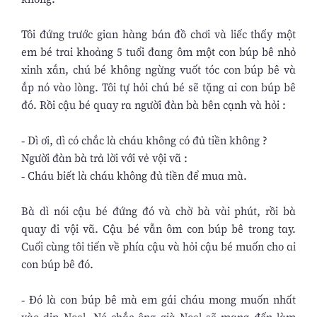
Tôi đứng trước gian hàng bán đồ chơi và liếc thấy một
em bé trai khoảng 5 tuổi đang ôm một con búp bê nhỏ
xinh xắn, chú bé không ngừng vuốt tóc con búp bê và
ắp nó vào lòng. Tôi tự hỏi chú bé sẽ tặng ai con búp bê
đó. Rồi cậu bé quay ra người đàn bà bên cạnh và hỏi :
- Dì ơi, dì có chắc là cháu không có đủ tiền không ?
Người đàn bà trả lời với vẻ vội vã :
- Cháu biết là cháu không đủ tiền để mua mà.
Bà dì nói cậu bé đứng đó và chờ bà vài phút, rồi bà
quay đi vội vã. Cậu bé vẫn ôm con búp bê trong tay.
Cuối cùng tôi tiến về phía cậu và hỏi cậu bé muốn cho ai
con búp bê đó.
- Ðó là con búp bê mà em gái cháu mong muốn nhất