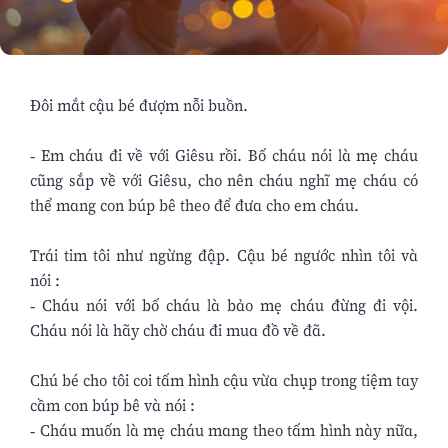
Ðôi mắt cậu bé đượm nỗi buồn.
- Em cháu đi về với Giêsu rồi. Bố cháu nói là mẹ cháu
cũng sắp về với Giêsu, cho nên cháu nghĩ mẹ cháu có
thể mang con búp bê theo để đưa cho em cháu.
Trái tim tôi như ngừng đập. Cậu bé ngước nhìn tôi và
nói :
- Cháu nói với bố cháu là bảo mẹ cháu đừng đi vội.
Cháu nói là hãy chờ cháu đi mua đồ về đã.
Chú bé cho tôi coi tấm hình cậu vừa chụp trong tiệm tay
cầm con búp bê và nói :
- Cháu muốn là mẹ cháu mang theo tấm hình này nữa,