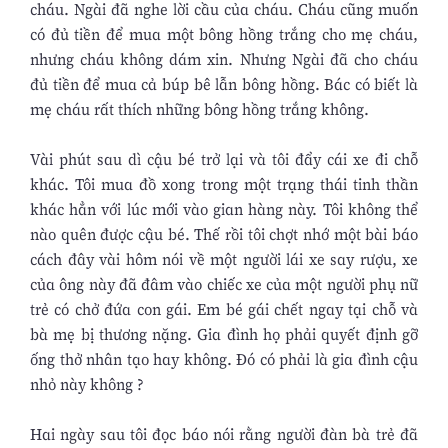
cháu. Ngài đã nghe lời cầu của cháu. Cháu cũng muốn
có đủ tiền để mua một bông hồng trắng cho mẹ cháu,
nhưng cháu không dám xin. Nhưng Ngài đã cho cháu
đủ tiền để mua cả búp bê lẫn bông hồng. Bác có biết là
mẹ cháu rất thích những bông hồng trắng không.
Vài phút sau dì cậu bé trở lại và tôi đẩy cái xe đi chỗ
khác. Tôi mua đồ xong trong một trạng thái tinh thần
khác hẳn với lúc mới vào gian hàng này. Tôi không thể
nào quên được cậu bé. Thế rồi tôi chợt nhớ một bài báo
cách đây vài hôm nói về một người lái xe say rượu, xe
của ông này đã đâm vào chiếc xe của một người phụ nữ
trẻ có chở đứa con gái. Em bé gái chết ngay tại chỗ và
bà mẹ bị thương nặng. Gia đình họ phải quyết định gỡ
ống thở nhân tạo hay không. Ðó có phải là gia đình cậu
nhỏ này không ?
Hai ngày sau tôi đọc báo nói rằng người đàn bà trẻ đã