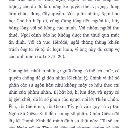
tượng, cho dù đó là những kẻ quyền thế, vị vọng, đang
lắm chức, đang đầy quyền. Với quân nhân, Ngài bảo
họ: Chớ hà hiếp ai, cũng đừng tống tiền người ta, hãy
bằng lòng với số lương của mình. Với nhóm người thu
thuế, Ngài cảnh báo họ không được thu thuế quá mức
ấn định. Với cả vua Hêrôđê, ngài thẳng thừng khiển
trách ông ta về tội ác loạn luân, vì ông này đã cướp vợ
của anh mình (x.Lc 3,10-20).
Con người, nhất là những người đang có thế, có chức, có
quyền chẳng dễ gì đón nhận lời chân lý. Chính vì thế số
phận các sứ ngôn hầu như không mấy có hậu theo cái
nhìn của phàm nhân. Bị bắt bớ, bị lưu đày, và ngay cả
bị giết chết, đó là số phận của người nói lời Thiên Chúa.
Êlia, rồi Giêrêmia, rồi Gioan Tẩy giả và ngay cả vị Đại
Ngôn Sứ Giêsu Kitô đều chung số phận. Chúa Giêsu đã
lấy lời Thánh Kinh để minh định sự thật này: “Ta sẽ sai
các Ngôn sứ và Tông đồ đến với chúng: chúng sẽ giết