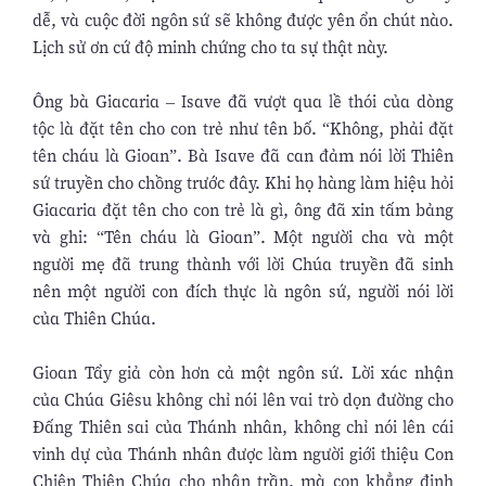
dễ, và cuộc đời ngôn sứ sẽ không được yên ổn chút nào.
Lịch sử ơn cứ độ minh chứng cho ta sự thật này.
Ông bà Giacaria – Isave đã vượt qua lề thói của dòng
tộc là đặt tên cho con trẻ như tên bố. “Không, phải đặt
tên cháu là Gioan”. Bà Isave đã can đảm nói lời Thiên
sứ truyền cho chồng trước đây. Khi họ hàng làm hiệu hỏi
Giacaria đặt tên cho con trẻ là gì, ông đã xin tấm bảng
và ghi: “Tên cháu là Gioan”. Một người cha và một
người mẹ đã trung thành với lời Chúa truyền đã sinh
nên một người con đích thực là ngôn sứ, người nói lời
của Thiên Chúa.
Gioan Tẩy giả còn hơn cả một ngôn sứ. Lời xác nhận
của Chúa Giêsu không chỉ nói lên vai trò dọn đường cho
Đấng Thiên sai của Thánh nhân, không chỉ nói lên cái
vinh dự của Thánh nhân được làm người giới thiệu Con
Chiên Thiên Chúa cho nhân trần, mà con khẳng định