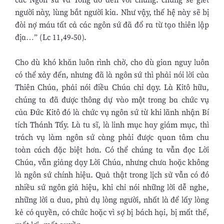
người này, lùng bắt người kia. Như vậy, thế hệ này sẽ bị
đòi nợ máu tất cả các ngôn sứ đã đổ ra từ tạo thiên lập
địa…” (Lc 11,49-50).
Cho dù khó khăn luôn rình chờ, cho dù gian nguy luôn
có thể xảy đến, nhưng đã là ngôn sứ thì phải nói lời của
Thiên Chúa, phải nói điều Chúa chỉ dạy. Là Kitô hữu,
chúng ta đã được thông dự vào một trong ba chức vụ
của Đức Kitô đó là chức vụ ngôn sứ từ khi lãnh nhận Bí
tích Thánh Tẩy. Là tu sĩ, là linh mục hay giám mục, thì
trách vụ làm ngôn sứ càng phải được quan tâm chu
toàn cách đặc biệt hơn. Có thể chúng ta vẫn đọc Lời
Chúa, vẫn giảng dạy Lời Chúa, nhưng chưa hoặc không
là ngôn sứ chính hiệu. Quả thật trong lịch sử vẫn có đó
nhiều sứ ngôn giả hiệu, khi chỉ nói những lời dễ nghe,
những lời a dua, phủ dụ lòng người, nhất là để lấy lòng
kẻ có quyền, có chức hoặc vì sợ bị bách hại, bị mất thế,