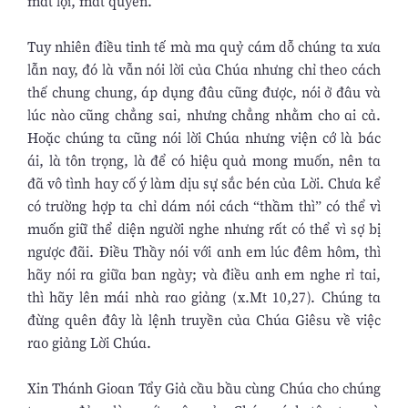
mất lợi, mất quyền.
Tuy nhiên điều tinh tế mà ma quỷ cám dỗ chúng ta xưa
lẫn nay, đó là vẫn nói lời của Chúa nhưng chỉ theo cách
thế chung chung, áp dụng đâu cũng được, nói ở đâu và
lúc nào cũng chẳng sai, nhưng chẳng nhằm cho ai cả.
Hoặc chúng ta cũng nói lời Chúa nhưng viện cớ là bác
ái, là tôn trọng, là để có hiệu quả mong muốn, nên ta
đã vô tình hay cố ý làm dịu sự sắc bén của Lời. Chưa kể
có trường hợp ta chỉ dám nói cách “thầm thì” có thể vì
muốn giữ thể diện người nghe nhưng rất có thể vì sợ bị
ngược đãi. Điều Thầy nói với anh em lúc đêm hôm, thì
hãy nói ra giữa ban ngày; và điều anh em nghe rỉ tai,
thì hãy lên mái nhà rao giảng (x.Mt 10,27). Chúng ta
đừng quên đây là lệnh truyền của Chúa Giêsu về việc
rao giảng Lời Chúa.
Xin Thánh Gioan Tẩy Giả cầu bầu cùng Chúa cho chúng