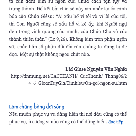
ta can đảm làm sứ ngôn của Chúa cách tận tụy và
trung thành. Để kết bài chia sẻ này xin nhắc lại lời cảnh
báo của Chúa Giêsu: “Ai xấu hổ vì tôi và vì lời của tôi,
thì Con Người cũng sẽ xấu hổ vì kẻ ấy, khi Người ngự
đến trong vinh quang của mình, của Chúa Cha và các
thánh thiên thần” (Lc 9,26). Không làm tròn phận ngôn
sứ, chắc hẳn số phận đời đời của chúng ta đang bị đe
dọa. Một sự thật không ngoa chút nào.
LM Giuse Nguyễn Văn Nghĩa
http://tinmung.net/CACTHANH/_CacThanh/_Thang06/2
4_6_GioanTayGia/Timhieu/On-goi-ngon-su.htm
Làm chứng bằng đời sống
Nếu muốn phục vụ và dâng hiến thì nơi đâu cũng có thể
phục vụ, ở cương vị nào cũng có thể dâng hiến.
đọc tiếp...