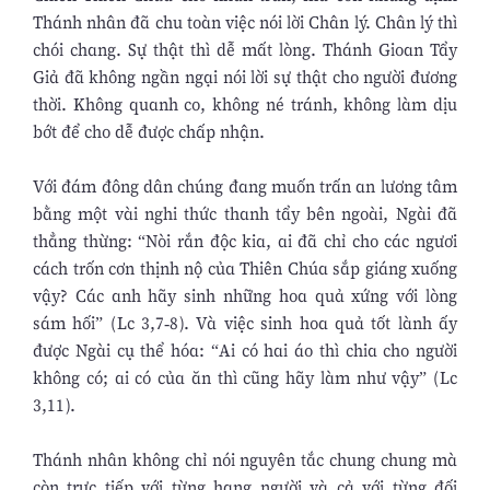
Thánh nhân đã chu toàn việc nói lời Chân lý. Chân lý thì
chói chang. Sự thật thì dễ mất lòng. Thánh Gioan Tẩy
Giả đã không ngần ngại nói lời sự thật cho người đương
thời. Không quanh co, không né tránh, không làm dịu
bớt để cho dễ được chấp nhận.
Với đám đông dân chúng đang muốn trấn an lương tâm
bằng một vài nghi thức thanh tẩy bên ngoài, Ngài đã
thẳng thừng: “Nòi rắn độc kia, ai đã chỉ cho các ngươi
cách trốn cơn thịnh nộ của Thiên Chúa sắp giáng xuống
vậy? Các anh hãy sinh những hoa quả xứng với lòng
sám hối” (Lc 3,7-8). Và việc sinh hoa quả tốt lành ấy
được Ngài cụ thể hóa: “Ai có hai áo thì chia cho người
không có; ai có của ăn thì cũng hãy làm như vậy” (Lc
3,11).
Thánh nhân không chỉ nói nguyên tắc chung chung mà
còn trực tiếp với từng hạng người và cả với từng đối