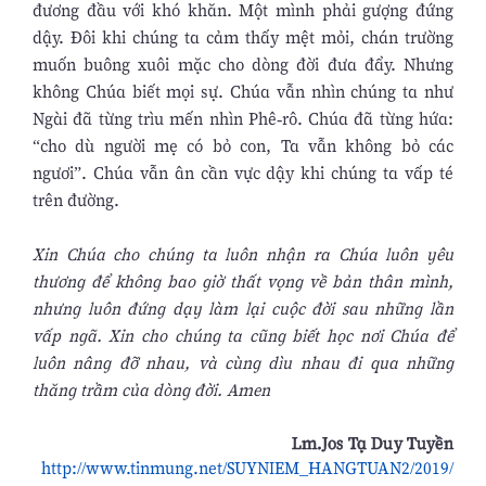
đương đầu với khó khăn. Một mình phải gượng đứng
dậy. Đôi khi chúng ta cảm thấy mệt mỏi, chán trường
muốn buông xuôi mặc cho dòng đời đưa đẩy. Nhưng
không Chúa biết mọi sự. Chúa vẫn nhìn chúng ta như
Ngài đã từng trìu mến nhìn Phê-rô. Chúa đã từng hứa:
“cho dù người mẹ có bỏ con, Ta vẫn không bỏ các
ngươi”. Chúa vẫn ân cần vực dậy khi chúng ta vấp té
trên đường.
Xin Chúa cho chúng ta luôn nhận ra Chúa luôn yêu
thương để không bao giờ thất vọng về bản thân mình,
nhưng luôn đứng dạy làm lại cuộc đời sau những lần
vấp ngã. Xin cho chúng ta cũng biết học nơi Chúa để
luôn nâng đỡ nhau, và cùng dìu nhau đi qua những
thăng trầm của dòng đời. Amen
Lm.Jos Tạ Duy Tuyền
http://www.tinmung.net/SUYNIEM_HANGTUAN2/2019/