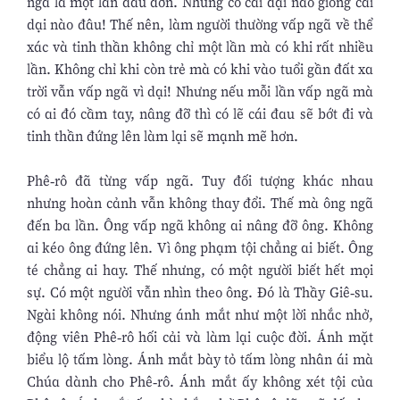
ngã là một lần đau đớn. Nhưng có cái dại nào giống cái
dại nào đâu! Thế nên, làm người thường vấp ngã về thể
xác và tinh thần không chỉ một lần mà có khi rất nhiều
lần. Không chỉ khi còn trẻ mà có khi vào tuổi gần đất xa
trời vẫn vấp ngã vì dại! Nhưng nếu mỗi lần vấp ngã mà
có ai đó cầm tay, nâng đỡ thì có lẽ cái đau sẽ bớt đi và
tinh thần đứng lên làm lại sẽ mạnh mẽ hơn.
Phê-rô đã từng vấp ngã. Tuy đối tượng khác nhau
nhưng hoàn cảnh vẫn không thay đổi. Thế mà ông ngã
đến ba lần. Ông vấp ngã không ai nâng đỡ ông. Không
ai kéo ông đứng lên. Vì ông phạm tội chẳng ai biết. Ông
té chẳng ai hay. Thế nhưng, có một người biết hết mọi
sự. Có một người vẫn nhìn theo ông. Đó là Thầy Giê-su.
Ngài không nói. Nhưng ánh mắt như một lời nhắc nhở,
động viên Phê-rô hối cải và làm lại cuộc đời. Ánh mặt
biểu lộ tấm lòng. Ánh mắt bày tỏ tấm lòng nhân ái mà
Chúa dành cho Phê-rô. Ánh mắt ấy không xét tội của