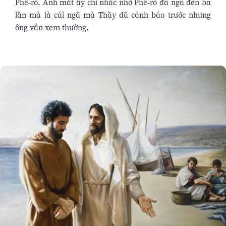
Phê-rô. Ánh mắt ấy chỉ nhắc nhở Phê-rô đã ngã đến ba
lần mà là cái ngã mà Thầy đã cảnh báo trước nhưng
ông vẫn xem thường.