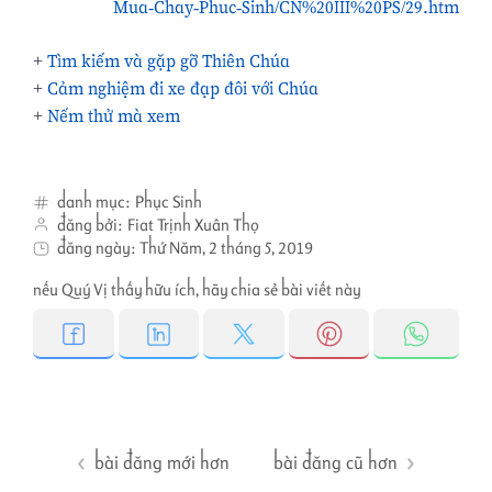
Mua-Chay-Phuc-Sinh/CN%20III%20PS/29.htm
+
Tìm kiếm và gặp gỡ Thiên Chúa
+
Cảm nghiệm đi xe đạp đôi với Chúa
+
Nếm thử mà xem
danh mục:
Phục Sinh
đăng bởi:
Fiat Trịnh Xuân Thọ
đăng ngày:
Thứ Năm, 2 tháng 5, 2019
nếu Quý Vị thấy hữu ích, hãy chia sẻ bài viết này
bài đăng mới hơn
bài đăng cũ hơn