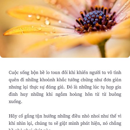
Cuộc sống bộn bề lo toan đôi khi khiến người ta vô tình
quên đi những khoảnh khắc tưởng chừng như đơn giản
nhưng lại thực sự đáng giá. Đó là những lúc tụ họp gia
đình hay những khi ngắm hoàng hôn từ từ buông
xuống.
Hãy cố gắng tận hưởng những điều nhỏ nhoi như thế vì
khi nhìn lại, chúng ta sẽ giật mình phát hiện, nó chẳng