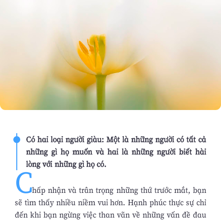
Có hai loại người giàu: Một là những người có tất cả
những gì họ muốn và hai là những người biết hài
lòng với những gì họ có.
C
hấp nhận và trân trọng những thứ trước mắt, bạn
sẽ tìm thấy nhiều niềm vui hơn. Hạnh phúc thực sự chỉ
đến khi bạn ngừng việc than vãn về những vấn đề đau